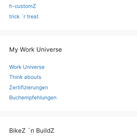
h-customZ
trick ´r treat
My Work Universe
Work Universe
Think abouts
Zertifizierungen
Buchempfehlungen
BikeZ ´n BuildZ